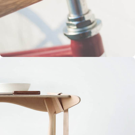
Netus eu mollis hac dignis
Furniture