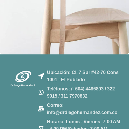
A lacus bibendum pulvinar
Furniture
Ubicación: Cl. 7 Sur #42-70 Cons
1001 - El Poblado
Teléfonos: (+604) 4486893 / 322
9015 / 311 7970832
Correo:
info@drdiegohernandez.com.co
Horario: Lunes - Viernes: 7:00 AM
- 4:00 PM Sabados: 7:00 AM -