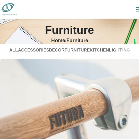
Furniture
Home
Furniture
ALL
ACCESSORIES
DECOR
FURNITURE
KITCHEN
LIGHTING