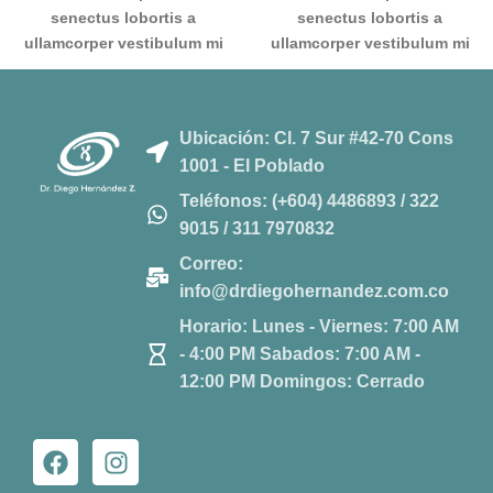
senectus lobortis a
senectus lobortis a
ullamcorper vestibulum mi
ullamcorper vestibulum mi
nibh ultricies a parturient
nibh ultricies a parturient
gravida a vestibulum leo
gravida a vestibulum leo
sem in. Est cum torquent mi
sem in. Est cum torquent mi
Ubicación: Cl. 7 Sur #42-70 Cons
in scelerisque leo aptent
in scelerisque leo aptent
1001 - El Poblado
per at vitae ante eleifend
per at vitae ante eleifend
mollis adipiscing.
mollis adipiscing.
Teléfonos: (+604) 4486893 / 322
9015 / 311 7970832
Correo:
info@drdiegohernandez.com.co
Horario: Lunes - Viernes: 7:00 AM
- 4:00 PM Sabados: 7:00 AM -
12:00 PM Domingos: Cerrado